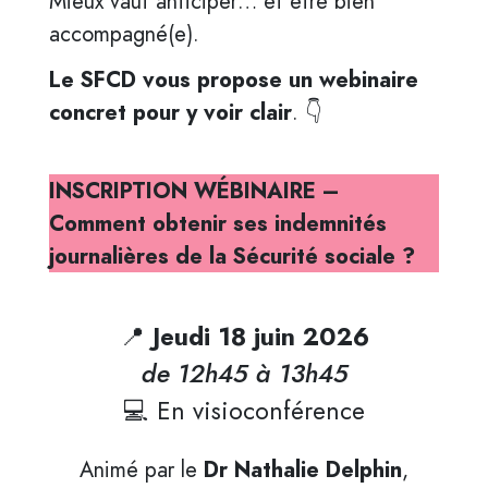
Mieux vaut anticiper… et être bien
accompagné(e).
Le SFCD vous propose un webinaire
concret pour y voir clair
. 👇
INSCRIPTION WÉBINAIRE –
Comment obtenir ses indemnités
journalières de la Sécurité sociale ?
📍
Jeudi 18 juin 2026
de 12h45 à 13h45
💻 En visioconférence
Animé par le
Dr Nathalie Delphin
,