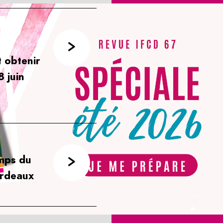
 obtenir
8 juin
mps du
ordeaux