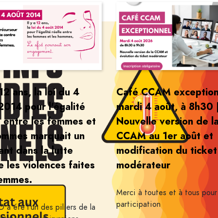
 12 ans, la loi du 4
Café CCAM exception
2014 pour l'égalité
mardi 4 août, à 8h30 
e entre les femmes et
Nouvelle version de l
ommes marquait un
CCAM au 1er août et
ant dans la lutte
modification du ticket
e les violences faites
modérateur
femmes.
Merci à toutes et à tous pour
participation
 a été l'un des piliers de la