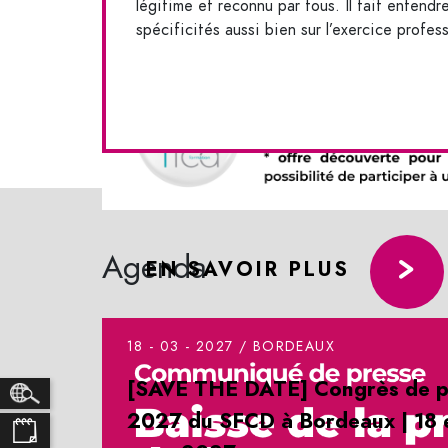
légitime et reconnu par tous.
Il fait entend
spécificités aussi bien sur l’exercice profes
Agenda
EN SAVOIR PLUS
18 - 03 - 2027 /
BORDEAUX
[SAVE THE DATE] Congrès de p
2027 du SFCD à Bordeaux | 18 