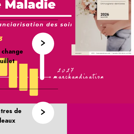
i change
uillet
tres de
deaux