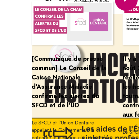
[Communiqué de presse
Il y a
commun] Le Conseil de la
août 
Caisse Nationale
réell
d'Assurance Maladie
les h
confirme les alertes du
tourn
SFCD et de l'UD
contr
aux 
Le SFCD et l'Union Dentaire
appellent le Gouvernement à
Le SFCD
entendre le message clair adressé