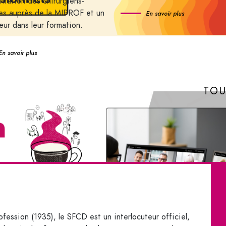
ntation des chirurgiens-
es auprès de la MIPROF et un
En savoir plus
eur dans leur formation.
En savoir plus
TOU
fession (1935), le SFCD est un interlocuteur officiel,