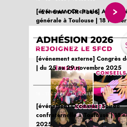
[événement Occitanie] Assembl
EN SAVOIR PLUS
générale à Toulouse | 18 févrie
25 - 11 - 2025 /
PARIS
[événement externe] Congrès d
| du 25 au 29 novembre 2025
18 - 11 - 2025 /
TOULOUSE
[événement Occitanie] Soirée
confraternelle à Toulouse | 18
2025