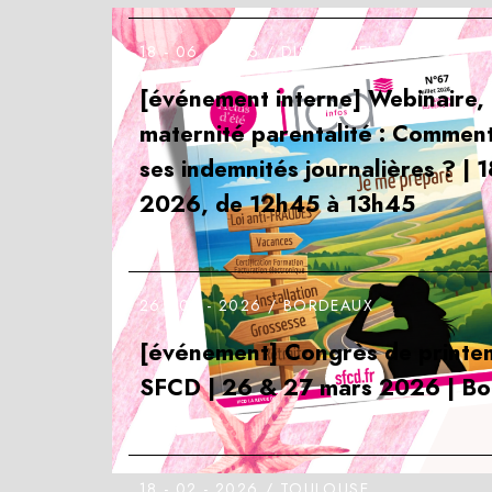
18 - 06 - 2026 /
DISTANCIEL
[événement interne] Webinaire,
maternité parentalité : Comment
ses indemnités journalières ? | 1
2026, de 12h45 à 13h45
26 - 03 - 2026 /
BORDEAUX
[événement] Congrès de printe
SFCD | 26 & 27 mars 2026 | B
18 - 02 - 2026 /
TOULOUSE