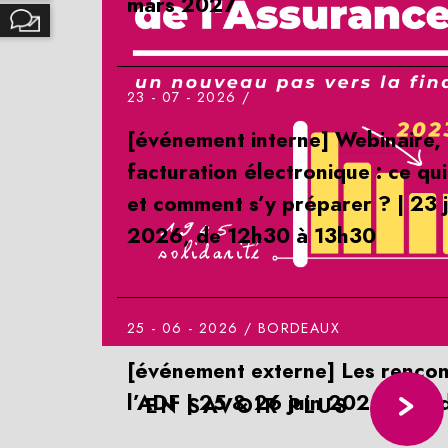
mars 2027
23 - 07 - 2026 /
[événement interne] Webinaire,
facturation électronique : ce qu
et comment s’y préparer ? | 23 j
2026, de 12h30 à 13h30
25 - 06 - 2026 /
BORDEAUX
[événement externe] Les rencon
l’ADF | 25 & 26 juin 2026 | Bor
EN SAVOIR PLUS