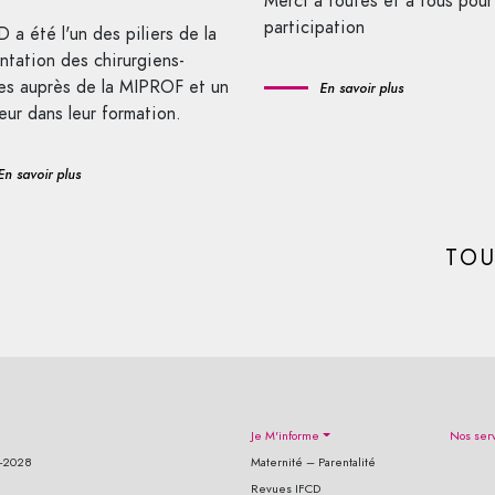
Merci à toutes et à tous pour
participation
 a été l'un des piliers de la
ntation des chirurgiens-
es auprès de la MIPROF et un
En savoir plus
eur dans leur formation.
En savoir plus
TOU
Je M'informe
Nos ser
3-2028
Maternité – Parentalité
Revues IFCD