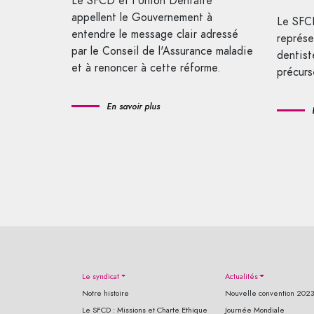
Le SFCD et l'Union Dentaire
appellent le Gouvernement à
Le SFCD
entendre le message clair adressé
représe
par le Conseil de l'Assurance maladie
dentist
et à renoncer à cette réforme.
précurs
En savoir plus
Le syndicat
Actualités
Notre histoire
Nouvelle convention 202
Le SFCD : Missions et Charte Ethique
Journée Mondiale