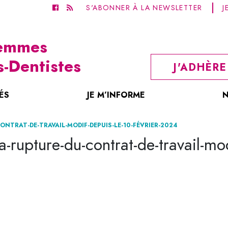
S'ABONNER À LA NEWSLETTER
J
Femmes
s-Dentistes
J'ADHÈRE
ÉS
JE M’INFORME
N
CONTRAT-DE-TRAVAIL-MODIF-DEPUIS-LE-10-FÉVRIER-2024
-la-rupture-du-contrat-de-travail-mod
Une Permanence Téléphonique
onnelles
PRÉSENTATI
Un Service Juridique
Le Syndicat de
Deux Syndicats Admis Aux Négociations, CDF Et FSDL
Des Supports Facilitant Votre Activité
créé en 1935 p
volonté très fe
Des Séminaires Et Des Réunions Profes
n’était pas enc
femmes.
Des Formations Régionales