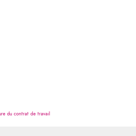
Qui Répondent À Vos Besoins.
re du contrat de travail