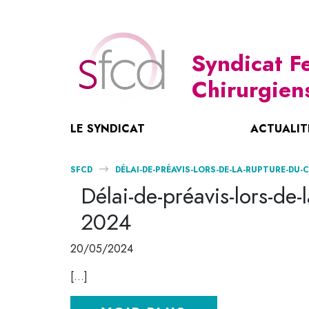
Syndicat 
Chirurgien
LE SYNDICAT
ACTUALIT
Notre Histoire
Nouvelle Convention 2023-2028
Maternité – Parentalité
Liens Utiles
SFCD
DÉLAI-DE-PRÉAVIS-LORS-DE-LA-RUPTURE-DU-
Le SFCD : Missions Et Charte Ethique
Journée Mondiale
Revues IFCD
Nos Coordonnées
Délai-de-préavis-lors-de
Organisation
L’ASM Écarté Des Négociations Conventi
Affichages, Livrets Et Plaquettes
2024
Nouvelle Convention
Communiqués De Presse
La Nouvelle Convention Signée Par Les 
Documentations
20/05/2024
Retraite Des Indépendants
Vie Professionnelle
[…]
COVID 19 – Démarches