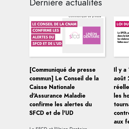
Dernière actualités
[Communiqué de presse
Il y a
commun] Le Conseil de la
août 
Caisse Nationale
réell
d'Assurance Maladie
les h
confirme les alertes du
tourn
SFCD et de l'UD
contr
aux 