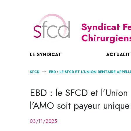
Syndicat 
Chirurgien
LE SYNDICAT
ACTUALIT
Notre Histoire
Nouvelle Convention 2023-2028
Maternité – Parentalité
Liens Utiles
SFCD
EBD : LE SFCD ET L'UNION DENTAIRE APPEL
Le SFCD : Missions Et Charte Ethique
Journée Mondiale
Revues IFCD
Nos Coordonnées
Organisation
L’ASM Écarté Des Négociations Conventi
Affichages, Livrets Et Plaquettes
EBD : le SFCD et l’Union 
Nouvelle Convention
Communiqués De Presse
l’AMO soit payeur unique
La Nouvelle Convention Signée Par Les 
Documentations
Retraite Des Indépendants
Vie Professionnelle
03/11/2025
COVID 19 – Démarches