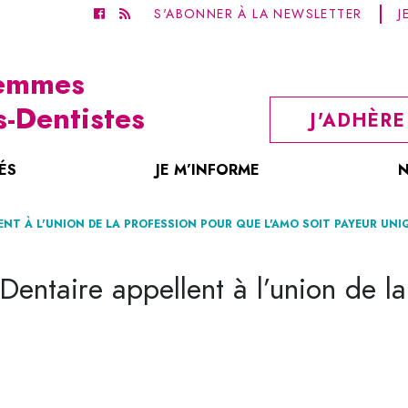
S'ABONNER À LA NEWSLETTER
J
Femmes
s-Dentistes
J'ADHÈRE
ÉS
JE M’INFORME
N
LENT À L'UNION DE LA PROFESSION POUR QUE L'AMO SOIT PAYEUR UNI
Une Permanence Téléphonique
onnelles
PRÉSENTATI
Dentaire appellent à l’union de l
Un Service Juridique
Le Syndicat de
Deux Syndicats Admis Aux Négociations, CDF Et FSDL
Des Supports Facilitant Votre Activité
créé en 1935 p
volonté très fe
Des Séminaires Et Des Réunions Profes
n’était pas enc
femmes.
Des Formations Régionales