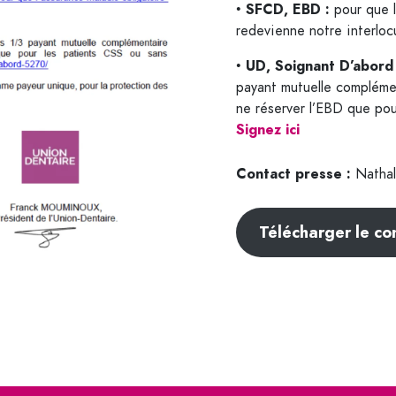
⁠SFCD, EBD :
•⁠
pour que 
redevienne notre interloc
UD, Soignant D’abord
•⁠ ⁠
payant mutuelle complémen
ne réserver l’EBD que pou
Signez ici
Contact presse :
Nathal
Télécharger le c