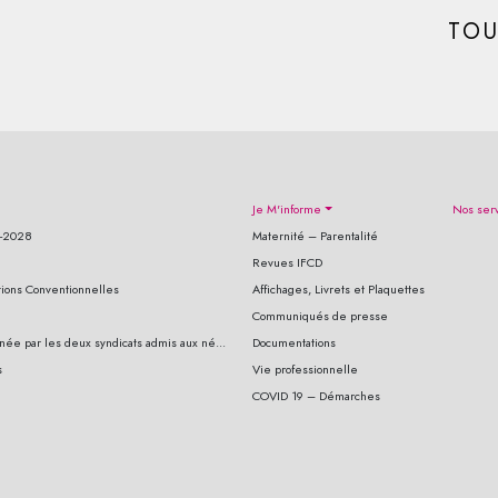
TOU
Je M'informe
Nos ser
3-2028
Maternité – Parentalité
Revues IFCD
ions Conventionnelles
Affichages, Livrets et Plaquettes
Communiqués de presse
née par les deux syndicats admis aux né...
Documentations
s
Vie professionnelle
COVID 19 – Démarches