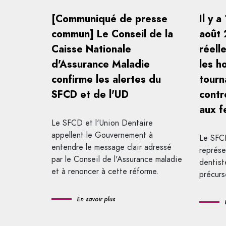
[Communiqué de presse
Il y a
commun] Le Conseil de la
août 
Caisse Nationale
réell
d'Assurance Maladie
les h
confirme les alertes du
tourn
SFCD et de l'UD
contr
aux 
Le SFCD et l'Union Dentaire
appellent le Gouvernement à
Le SFCD
entendre le message clair adressé
représe
par le Conseil de l'Assurance maladie
dentist
et à renoncer à cette réforme.
précurs
En savoir plus