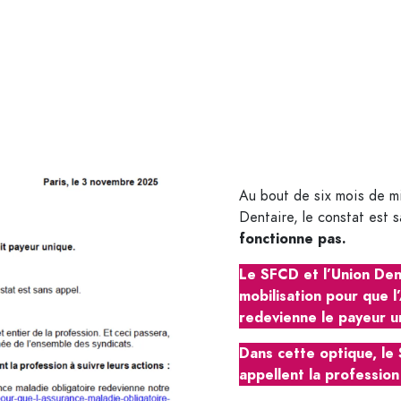
Qui Répondent À Vos Besoins.
Au bout de six mois de m
Dentaire, le constat est 
fonctionne pas.
Le SFCD et l’Union Den
mobilisation pour que 
redevienne le payeur u
Dans cette optique, l
appellent la profession