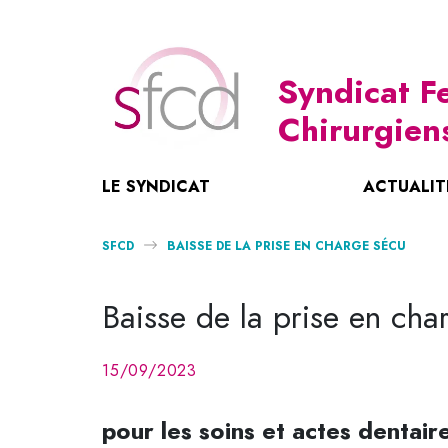
Syndicat 
Chirurgien
LE SYNDICAT
ACTUALIT
Notre Histoire
Nouvelle Convention 2023-2028
Maternité – Parentalité
Liens Utiles
SFCD
BAISSE DE LA PRISE EN CHARGE SÉCU
Le SFCD : Missions Et Charte Ethique
Journée Mondiale
Revues IFCD
Nos Coordonnées
Organisation
L’ASM Écarté Des Négociations Conventi
Affichages, Livrets Et Plaquettes
Baisse de la prise en ch
Nouvelle Convention
Communiqués De Presse
La Nouvelle Convention Signée Par Les 
Documentations
15/09/2023
Retraite Des Indépendants
Vie Professionnelle
COVID 19 – Démarches
pour les soins et actes dentair