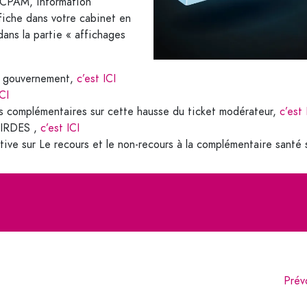
n CPAM, information
fiche dans votre cabinet en
dans la partie « affichages
u gouvernement,
c’est ICI
ICI
s complémentaires sur cette hausse du ticket modérateur,
c’est 
l’IRDES ,
c’est ICI
tive sur Le recours et le non-recours à la complémentaire santé 
Prév