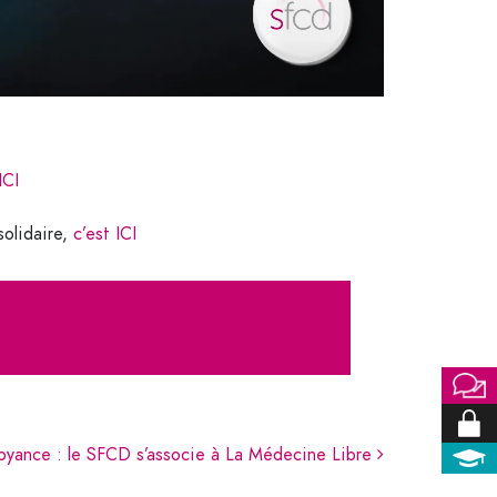
ICI
solidaire,
c’est ICI
oyance : le SFCD s’associe à La Médecine Libre