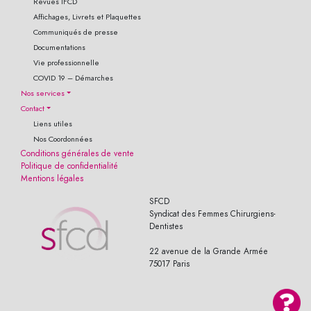
Revues IFCD
Affichages, Livrets et Plaquettes
Communiqués de presse
Documentations
Vie professionnelle
COVID 19 – Démarches
Nos services
Contact
Liens utiles
Nos Coordonnées
Conditions générales de vente
Politique de confidentialité
Mentions légales
SFCD
Syndicat des Femmes Chirurgiens-
Dentistes
22 avenue de la Grande Armée
75017 Paris
© 2019 Wasabi-Artwork. Tous droits réservés - All Rights Reserved