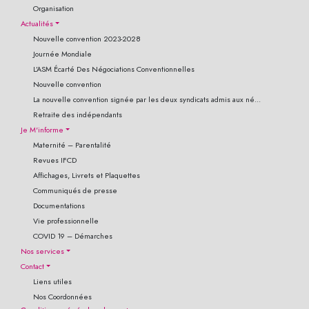
Organisation
Actualités
Nouvelle convention 2023-2028
Journée Mondiale
L’ASM Écarté Des Négociations Conventionnelles
Nouvelle convention
La nouvelle convention signée par les deux syndicats admis aux né...
Retraite des indépendants
Je M'informe
Maternité – Parentalité
Revues IFCD
Affichages, Livrets et Plaquettes
Communiqués de presse
Documentations
Vie professionnelle
COVID 19 – Démarches
Nos services
Contact
Liens utiles
Nos Coordonnées