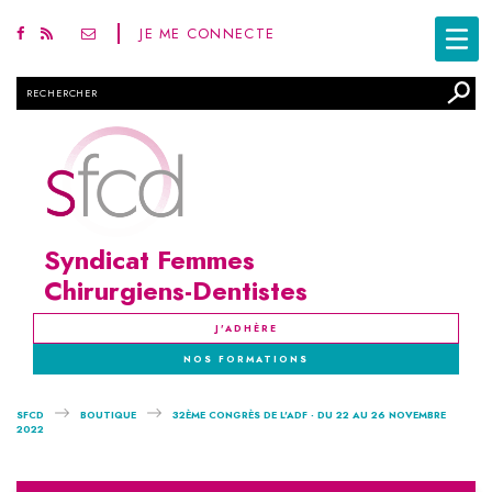
JE ME CONNECTE
Rechercher
Syndicat Femmes
Chirurgiens-Dentistes
J'ADHÈRE
NOS FORMATIONS
SFCD
BOUTIQUE
32ÈME CONGRÈS DE L'ADF - DU 22 AU 26 NOVEMBRE
2022