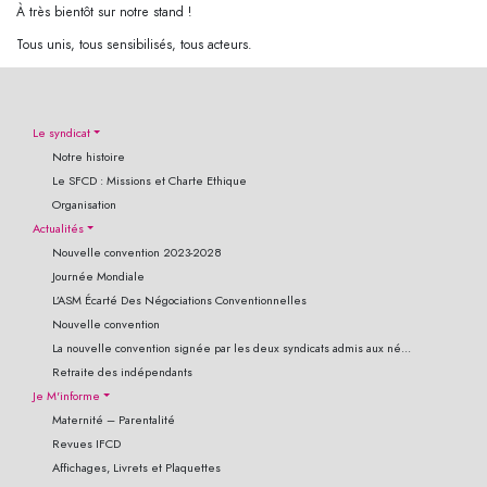
À très bientôt sur notre stand !
Tous unis, tous sensibilisés, tous acteurs.
Le syndicat
Notre histoire
Le SFCD : Missions et Charte Ethique
Organisation
Actualités
Nouvelle convention 2023-2028
Journée Mondiale
L’ASM Écarté Des Négociations Conventionnelles
Nouvelle convention
La nouvelle convention signée par les deux syndicats admis aux né...
Retraite des indépendants
Je M'informe
Maternité – Parentalité
Revues IFCD
Affichages, Livrets et Plaquettes